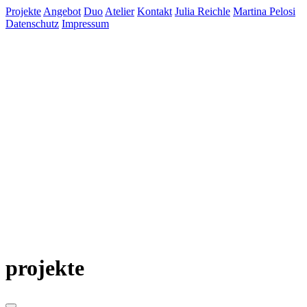
Projekte
Angebot
Duo
Atelier
Kontakt
Julia Reichle
Martina Pelosi
Datenschutz
Impressum
projekte