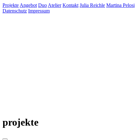
Projekte
Angebot
Duo
Atelier
Kontakt
Julia Reichle
Martina Pelosi
Datenschutz
Impressum
projekte