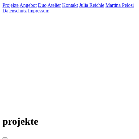
Projekte
Angebot
Duo
Atelier
Kontakt
Julia Reichle
Martina Pelosi
Datenschutz
Impressum
projekte